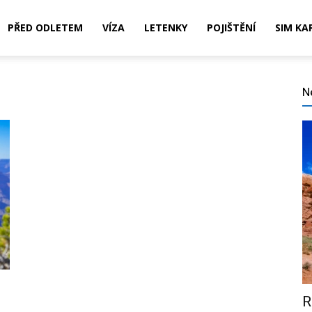
PŘED ODLETEM
VÍZA
LETENKY
POJIŠTĚNÍ
SIM KA
N
,
ní,
R