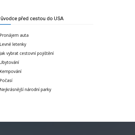
růvodce před cestou do USA
Pronájem auta
Levné letenky
Jak vybrat cestovní pojištění
Ubytování
Kempování
Počasí
Nejkrásnější národní parky