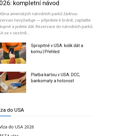
026: kompletní návod
tšina amerických národních parků žádnou
zervaci nevyžaduje — přijedete k bráně, zaplatíte
tupné a jedete dál. Rezervace do národních parků
A se v sezóně...
Spropitné v USA: kolik dát a
komu | Přehled
Platba kartou v USA: DCC,
bankomaty a hotovost
íza do USA
Víza do USA 2026
ESTA víza