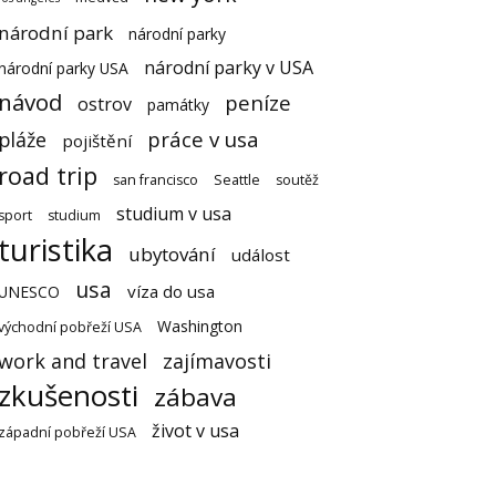
národní park
národní parky
národní parky v USA
národní parky USA
návod
peníze
ostrov
památky
práce v usa
pláže
pojištění
road trip
san francisco
Seattle
soutěž
studium v usa
sport
studium
turistika
ubytování
událost
usa
víza do usa
UNESCO
Washington
východní pobřeží USA
work and travel
zajímavosti
zkušenosti
zábava
život v usa
západní pobřeží USA