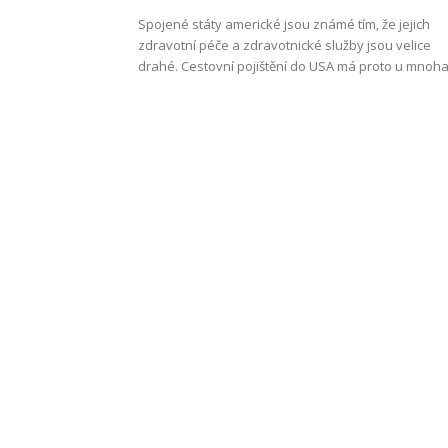
Spojené státy americké jsou známé tím, že jejich
zdravotní péče a zdravotnické služby jsou velice
drahé. Cestovní pojištění do USA má proto u mnoha.
Work
and
Travel