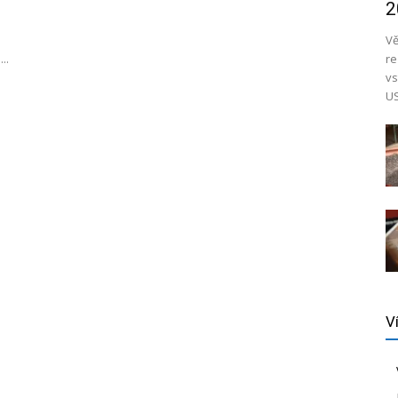
2
Vě
..
re
vs
US
V