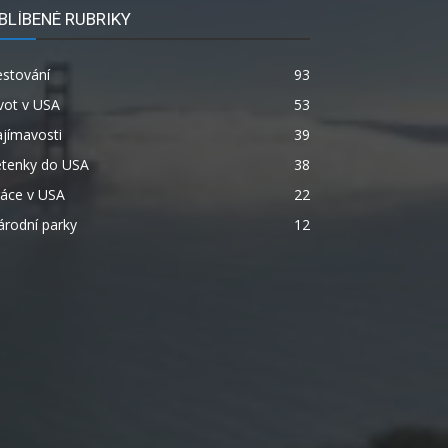
BLÍBENÉ RUBRIKY
estování
93
vot v USA
53
jímavosti
39
etenky do USA
38
ráce v USA
22
rodní parky
12