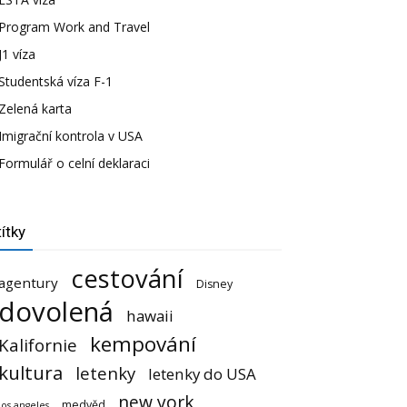
Program Work and Travel
J1 víza
Studentská víza F-1
Zelená karta
Imigrační kontrola v USA
Formulář o celní deklaraci
ítky
cestování
agentury
Disney
dovolená
hawaii
kempování
Kalifornie
kultura
letenky
letenky do USA
new york
medvěd
los angeles