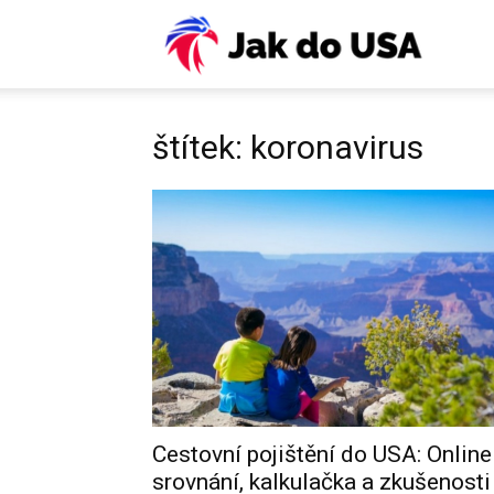
USA:
Víza,
štítek: koronavirus
ESTA,
letenky
pojiště
Cestovní pojištění do USA: Online
srovnání, kalkulačka a zkušenosti
práce,