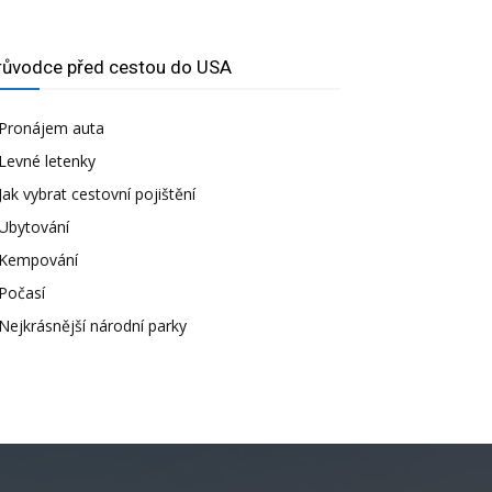
růvodce před cestou do USA
Pronájem auta
Levné letenky
Jak vybrat cestovní pojištění
Ubytování
Kempování
Počasí
Nejkrásnější národní parky