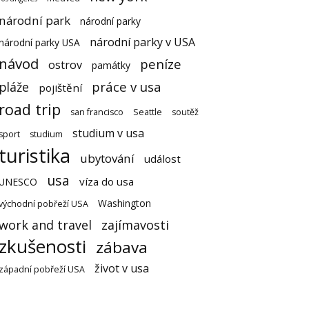
národní park
národní parky
národní parky v USA
národní parky USA
návod
peníze
ostrov
památky
práce v usa
pláže
pojištění
road trip
san francisco
Seattle
soutěž
studium v usa
sport
studium
turistika
ubytování
událost
usa
víza do usa
UNESCO
Washington
východní pobřeží USA
work and travel
zajímavosti
zkušenosti
zábava
život v usa
západní pobřeží USA