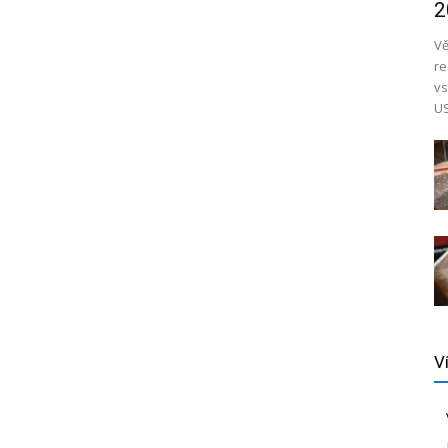
2
Vě
re
vs
US
V