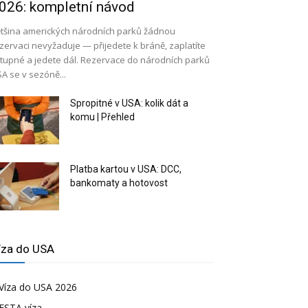
026: kompletní návod
tšina amerických národních parků žádnou
zervaci nevyžaduje — přijedete k bráně, zaplatíte
tupné a jedete dál. Rezervace do národních parků
A se v sezóně...
Spropitné v USA: kolik dát a
komu | Přehled
Platba kartou v USA: DCC,
bankomaty a hotovost
íza do USA
Víza do USA 2026
ESTA víza