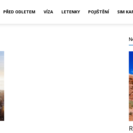
PŘED ODLETEM
VÍZA
LETENKY
POJIŠTĚNÍ
SIM KA
N
,
ní,
R