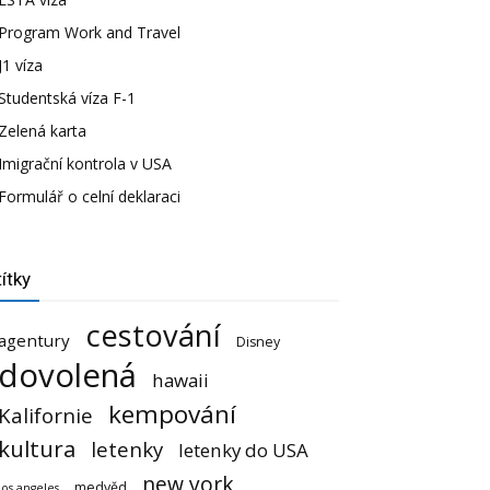
Program Work and Travel
J1 víza
Studentská víza F-1
Zelená karta
Imigrační kontrola v USA
Formulář o celní deklaraci
ítky
cestování
agentury
Disney
dovolená
hawaii
kempování
Kalifornie
kultura
letenky
letenky do USA
new york
medvěd
los angeles