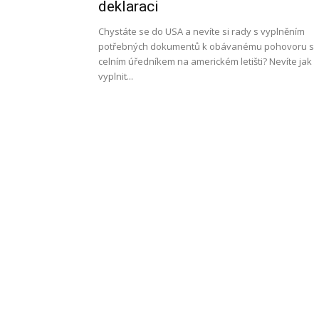
deklaraci
Chystáte se do USA a nevíte si rady s vyplněním
potřebných dokumentů k obávanému pohovoru s
Work
celním úředníkem na americkém letišti? Nevíte jak
vyplnit...
and
Travel