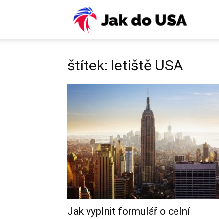
USA:
Víza,
štítek: letiště USA
ESTA,
letenky
pojiště
Jak vyplnit formulář o celní
práce,