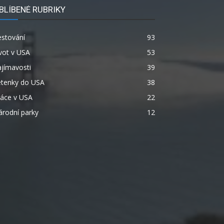
BLÍBENÉ RUBRIKY
estování
93
vot v USA
53
jímavosti
39
etenky do USA
38
ráce v USA
22
rodní parky
12