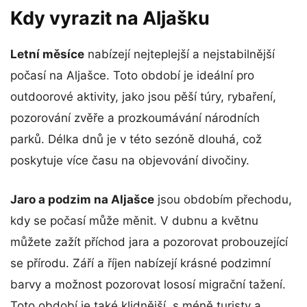
Kdy vyrazit na Aljašku
Letní měsíce
nabízejí nejteplejší a nejstabilnější
počasí na Aljašce. Toto období je ideální pro
outdoorové aktivity, jako jsou pěší túry, rybaření,
pozorování zvěře a prozkoumávání národních
parků. Délka dnů je v této sezóně dlouhá, což
poskytuje více času na objevování divočiny.
Jaro a podzim na Aljašce
jsou obdobím přechodu,
kdy se počasí může měnit. V dubnu a květnu
můžete zažít příchod jara a pozorovat probouzející
se přírodu. Září a říjen nabízejí krásné podzimní
barvy a možnost pozorovat lososí migrační tažení.
Toto období je také klidnější, s méně turisty a