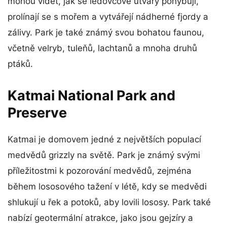
mohou vidět, jak se ledovcové útvary pohybují,
prolínají se s mořem a vytvářejí nádherné fjordy a
zálivy. Park je také známý svou bohatou faunou,
včetně velryb, tuleňů, lachtanů a mnoha druhů
ptáků.
Katmai National Park and
Preserve
Katmai je domovem jedné z největších populací
medvědů grizzly na světě. Park je známý svými
příležitostmi k pozorování medvědů, zejména
během lososového tažení v létě, kdy se medvědi
shlukují u řek a potoků, aby lovili lososy. Park také
nabízí geotermální atrakce, jako jsou gejzíry a