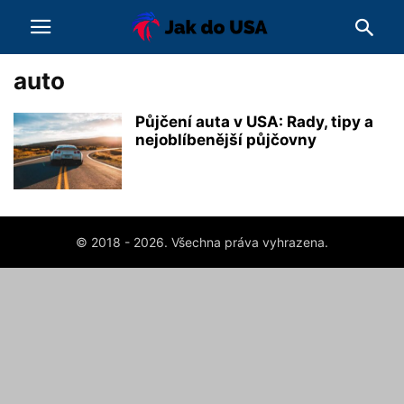
auto
Půjčení auta v USA: Rady, tipy a
nejoblíbenější půjčovny
© 2018 - 2026. Všechna práva vyhrazena.