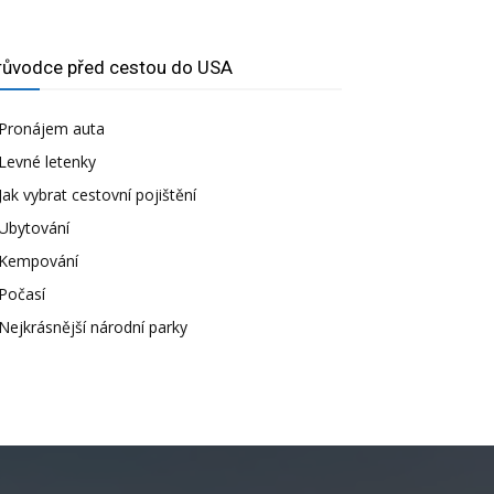
růvodce před cestou do USA
Pronájem auta
Levné letenky
Jak vybrat cestovní pojištění
Ubytování
Kempování
Počasí
Nejkrásnější národní parky