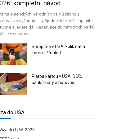
026: kompletní návod
tšina amerických národních parků žádnou
zervaci nevyžaduje — přijedete k bráně, zaplatíte
tupné a jedete dál. Rezervace do národních parků
A se v sezóně...
Spropitné v USA: kolik dát a
komu | Přehled
Platba kartou v USA: DCC,
bankomaty a hotovost
íza do USA
Víza do USA 2026
ESTA víza