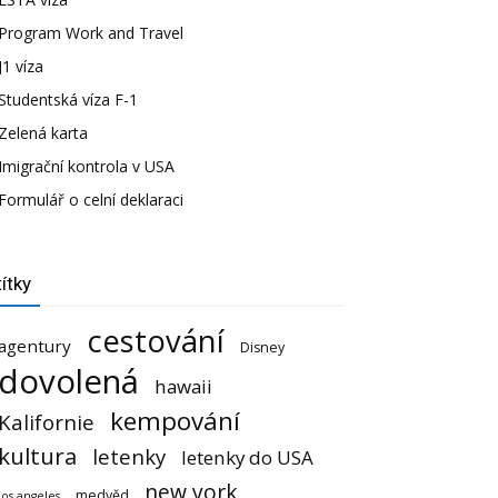
Program Work and Travel
J1 víza
Studentská víza F-1
Zelená karta
Imigrační kontrola v USA
Formulář o celní deklaraci
ítky
cestování
agentury
Disney
dovolená
hawaii
kempování
Kalifornie
kultura
letenky
letenky do USA
new york
medvěd
los angeles