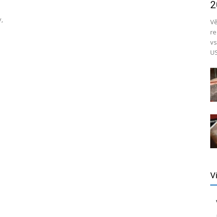
2
,
Vě
re
vs
US
V