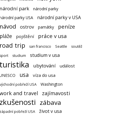
národní park
národní parky
národní parky v USA
národní parky USA
návod
peníze
ostrov
památky
práce v usa
pláže
pojištění
road trip
san francisco
Seattle
soutěž
studium v usa
sport
studium
turistika
ubytování
událost
usa
víza do usa
UNESCO
Washington
východní pobřeží USA
work and travel
zajímavosti
zkušenosti
zábava
život v usa
západní pobřeží USA