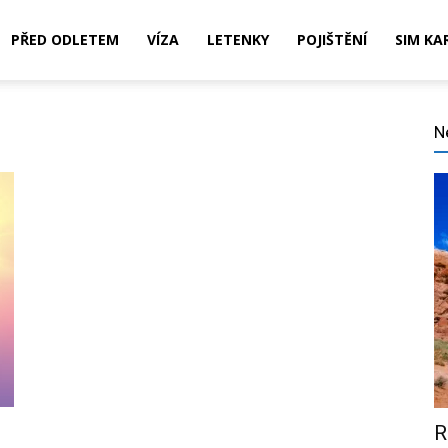
PŘED ODLETEM
VÍZA
LETENKY
POJIŠTĚNÍ
SIM KA
N
,
ní,
R