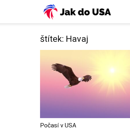
USA:
Víza,
štítek: Havaj
ESTA,
letenky
pojiště
Počasí v USA
práce,