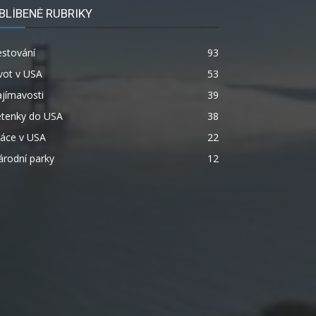
BLÍBENÉ RUBRIKY
estování
93
vot v USA
53
jímavosti
39
etenky do USA
38
ráce v USA
22
rodní parky
12