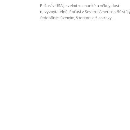
Počasí v USA je velmi rozmanité a někdy dost
nevyzpytatelné. Počasí v Severní Americe s 50 státy
federálním územím, 5 teritorii a 5 ostrovy...
Work
and
Travel