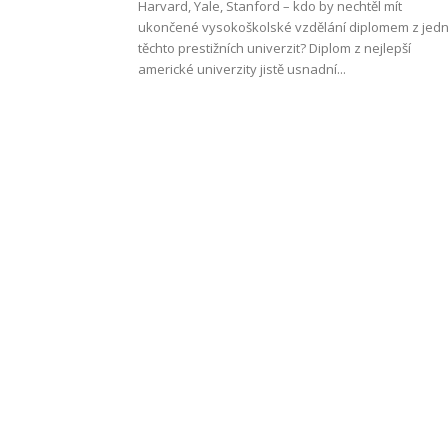
Harvard, Yale, Stanford – kdo by nechtěl mít
ukončené vysokoškolské vzdělání diplomem z jed
těchto prestižních univerzit? Diplom z nejlepší
americké univerzity jistě usnadní...
Work
and
Travel