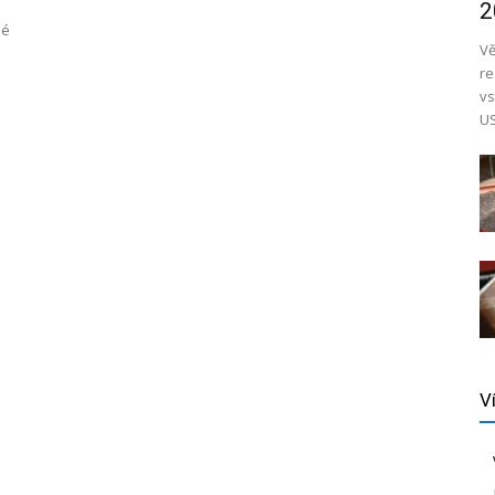
2
né
Vě
re
vs
US
V