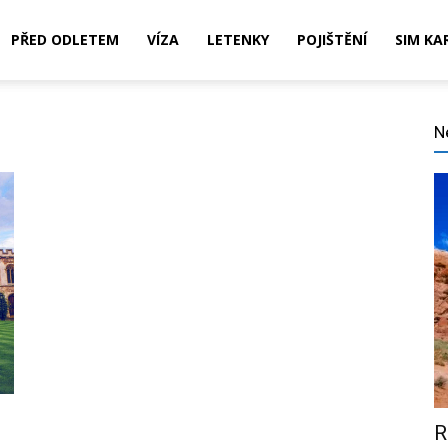
PŘED ODLETEM
VÍZA
LETENKY
POJIŠTĚNÍ
SIM KA
N
,
ní,
R