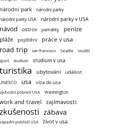
národní park
národní parky
národní parky v USA
národní parky USA
návod
peníze
ostrov
památky
práce v usa
pláže
pojištění
road trip
san francisco
Seattle
soutěž
studium v usa
sport
studium
turistika
ubytování
událost
usa
víza do usa
UNESCO
Washington
východní pobřeží USA
work and travel
zajímavosti
zkušenosti
zábava
život v usa
západní pobřeží USA