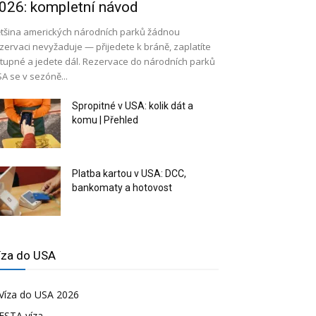
026: kompletní návod
tšina amerických národních parků žádnou
zervaci nevyžaduje — přijedete k bráně, zaplatíte
tupné a jedete dál. Rezervace do národních parků
A se v sezóně...
Spropitné v USA: kolik dát a
komu | Přehled
Platba kartou v USA: DCC,
bankomaty a hotovost
íza do USA
Víza do USA 2026
ESTA víza