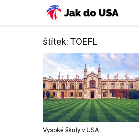
USA:
Víza,
štítek: TOEFL
ESTA,
letenky
pojiště
Vysoké školy v USA
práce,