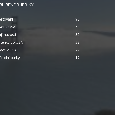
BLÍBENÉ RUBRIKY
estování
93
vot v USA
53
jímavosti
39
etenky do USA
38
ráce v USA
22
rodní parky
12