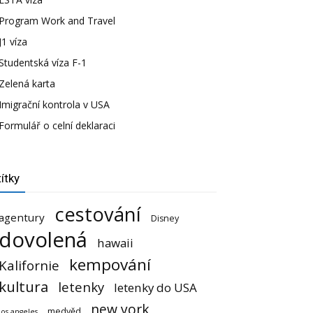
Program Work and Travel
J1 víza
Studentská víza F-1
Zelená karta
Imigrační kontrola v USA
Formulář o celní deklaraci
ítky
cestování
agentury
Disney
dovolená
hawaii
kempování
Kalifornie
kultura
letenky
letenky do USA
new york
medvěd
los angeles