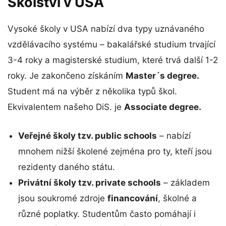
Školství v USA
Vysoké školy v USA nabízí dva typy uznávaného
vzdělávacího systému – bakalářské studium trvající
3-4 roky a magisterské studium, které trvá další 1-2
roky. Je zakončeno získáním
Master´s degree.
Student má na výběr z několika typů škol.
Ekvivalentem našeho DiS. je
Associate degree.
Veřejné školy tzv. public schools
– nabízí
mnohem nižší školené zejména pro ty, kteří jsou
rezidenty daného státu.
Privátní školy tzv. private schools
– základem
jsou soukromé zdroje
financování
, školné a
různé poplatky. Studentům často pomáhají i