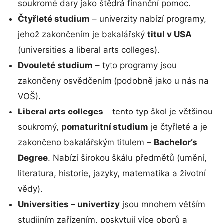
soukromé dary jako štědrá finanční pomoc.
Čtyřleté studium
– univerzity nabízí programy,
jehož zakončením je bakalářský
titul v USA
(universities a liberal arts colleges).
Dvouleté studium
– tyto programy jsou
zakončeny osvědčením (podobně jako u nás na
VOŠ).
Liberal arts colleges
– tento typ škol je většinou
soukromý,
pomaturitní studium
je čtyřleté a je
zakončeno bakalářským titulem –
Bachelor’s
Degree
. Nabízí širokou škálu předmětů (umění,
literatura, historie, jazyky, matematika a životní
vědy).
Universities – univertizy
jsou mnohem větším
studijním zařízením, poskytují více oborů a