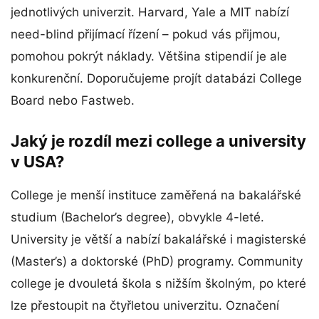
jednotlivých univerzit. Harvard, Yale a MIT nabízí
need-blind přijímací řízení – pokud vás přijmou,
pomohou pokrýt náklady. Většina stipendií je ale
konkurenční. Doporučujeme projít databázi College
Board nebo Fastweb.
Jaký je rozdíl mezi college a university
v USA?
College je menší instituce zaměřená na bakalářské
studium (Bachelor’s degree), obvykle 4-leté.
University je větší a nabízí bakalářské i magisterské
(Master’s) a doktorské (PhD) programy. Community
college je dvouletá škola s nižším školným, po které
lze přestoupit na čtyřletou univerzitu. Označení