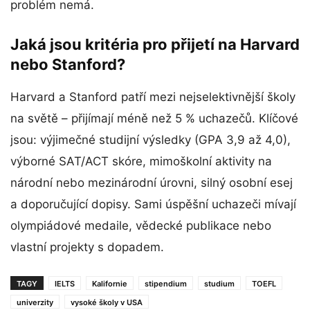
problém nemá.
Jaká jsou kritéria pro přijetí na Harvard
nebo Stanford?
Harvard a Stanford patří mezi nejselektivnější školy
na světě – přijímají méně než 5 % uchazečů. Klíčové
jsou: výjimečné studijní výsledky (GPA 3,9 až 4,0),
výborné SAT/ACT skóre, mimoškolní aktivity na
národní nebo mezinárodní úrovni, silný osobní esej
a doporučující dopisy. Sami úspěšní uchazeči mívají
olympiádové medaile, vědecké publikace nebo
vlastní projekty s dopadem.
TAGY
IELTS
Kalifornie
stipendium
studium
TOEFL
univerzity
vysoké školy v USA