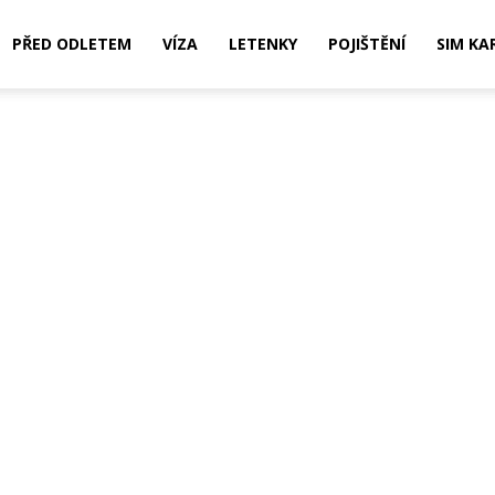
PŘED ODLETEM
VÍZA
LETENKY
POJIŠTĚNÍ
SIM KA
,
ní,