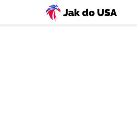
USA:
Víza,
ESTA,
letenky
pojiště
práce,