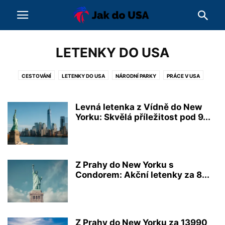
LETENKY DO USA
CESTOVÁNÍ
LETENKY DO USA
NÁRODNÍ PARKY
PRÁCE V USA
ROZHOVORY
STUDIUM V USA
ZAJÍMAVOSTI
ŽIVOT V USA
Levná letenka z Vídně do New
Yorku: Skvělá příležitost pod 9...
Z Prahy do New Yorku s
Condorem: Akční letenky za 8...
Z Prahy do New Yorku za 13990