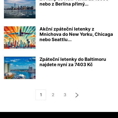
nebo z Berlína přímý...
Akční zpáteční letenky z
Mnichova do New Yorku, Chicaga
nebo Seattlu...
Zpáteční letenky do Baltimoru
najdete nyní za 7403 Kč
1
2
3