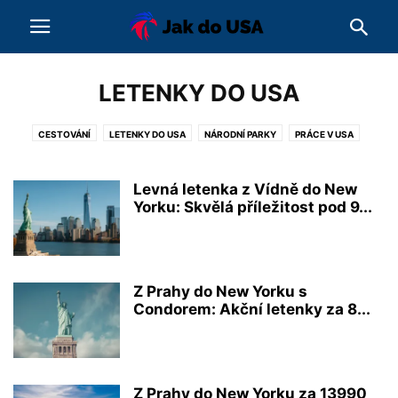
LETENKY DO USA
CESTOVÁNÍ
LETENKY DO USA
NÁRODNÍ PARKY
PRÁCE V USA
ROZHOVORY
STUDIUM V USA
ZAJÍMAVOSTI
ŽIVOT V USA
Levná letenka z Vídně do New
Yorku: Skvělá příležitost pod 9...
Z Prahy do New Yorku s
Condorem: Akční letenky za 8...
Z Prahy do New Yorku za 13990