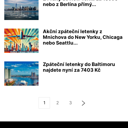
nebo z Berlína přímý...
Akční zpáteční letenky z
Mnichova do New Yorku, Chicaga
nebo Seattlu...
Zpáteční letenky do Baltimoru
najdete nyní za 7403 Kč
1
2
3