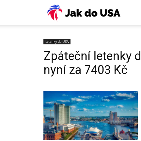
USA:
Víza,
Letenky do USA
Zpáteční letenky 
ESTA,
nyní za 7403 Kč
letenky
pojiště
práce,