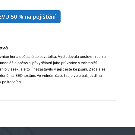
EVU 50 % na pojištění
ková
ovnice hor a občasná spisovatelka. Vystudovala cestovní ruch a
anceláři a občas si přivydělává jako průvodce v zahraničí.
en o vlásek, ale to jí nezastavilo v její cestě ke psaní. Začala se
etonům a SEO textům. Ve volném čase hraje volejbal, jezdí na
ry po kopcích.