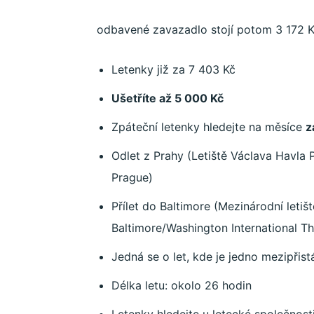
odbavené zavazadlo stojí potom 3 172 K
Work
Letenky již za 7 403 Kč
Ušetříte až 5 000 Kč
and
Zpáteční letenky hledejte na měsíce
z
Odlet z Prahy (Letiště Václava Havla 
Travel
Prague
)
Přílet do Baltimore (Mezinárodní leti
Baltimore/Washington International T
Jedná se o let, kde je jedno mezipřist
Délka letu: okolo 26 hodin