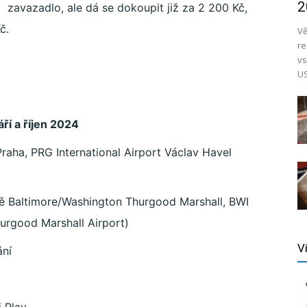
2
zavazadlo, ale dá se dokoupit již za 2 200 Kč,
č.
Vě
re
vs
US
áří a říjen 2024
Praha,
PRG International Airport Václav Havel
ště Baltimore/Washington Thurgood Marshall, BWI
hurgood Marshall Airport)
V
ání