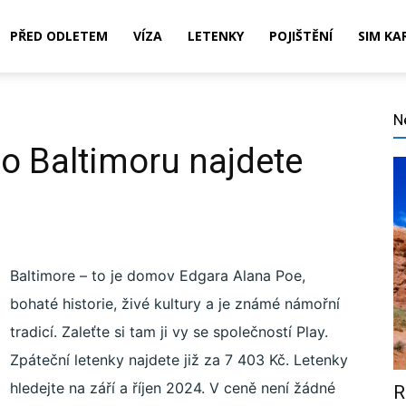
PŘED ODLETEM
VÍZA
LETENKY
POJIŠTĚNÍ
SIM KA
N
do Baltimoru najdete
,
Baltimore – to je domov Edgara Alana Poe,
bohaté historie, živé kultury a je známé námořní
ní,
tradicí. Zaleťte si tam ji vy se společností Play.
Zpáteční letenky najdete již za 7 403 Kč. Letenky
hledejte na září a říjen 2024. V ceně není žádné
R