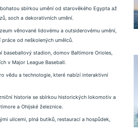
bohatou sbírkou umění od starověkého Egypta až
ů, soch a dekorativních umění.
uzeum věnované lidovému a outsiderovému umění,
ní práce od neškolených umělců.
í baseballový stadion, domov Baltimore Orioles,
ích v Major League Baseball.
o vědu a technologie, které nabízí interaktivní
niční historie se sbírkou historických lokomotiv a
timore a Ohijské železnice.
nými ulicemi, plná butiků, restaurací a hospůdek,