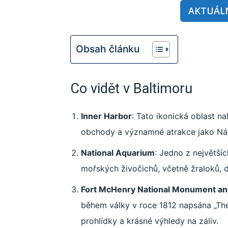
AKTUÁLN
Obsah článku
Co vidět v Baltimoru
Inner Harbor
: Tato ikonická oblast na
obchody a významné atrakce jako Ná
National Aquarium
: Jedno z největší
mořských živočichů, včetně žraloků, d
Fort McHenry National Monument and
během války v roce 1812 napsána „The
prohlídky a krásné výhledy na záliv.