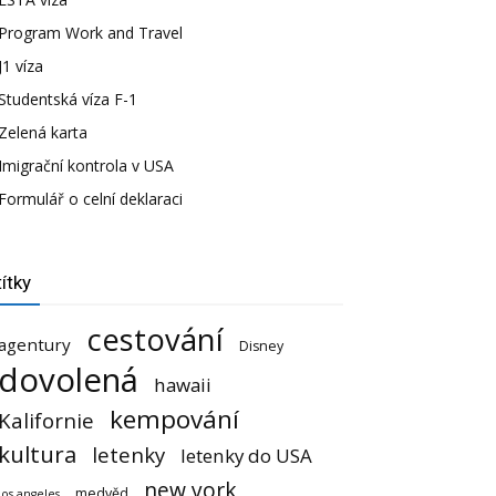
Program Work and Travel
J1 víza
Studentská víza F-1
Zelená karta
Imigrační kontrola v USA
Formulář o celní deklaraci
ítky
cestování
agentury
Disney
dovolená
hawaii
kempování
Kalifornie
kultura
letenky
letenky do USA
new york
medvěd
los angeles