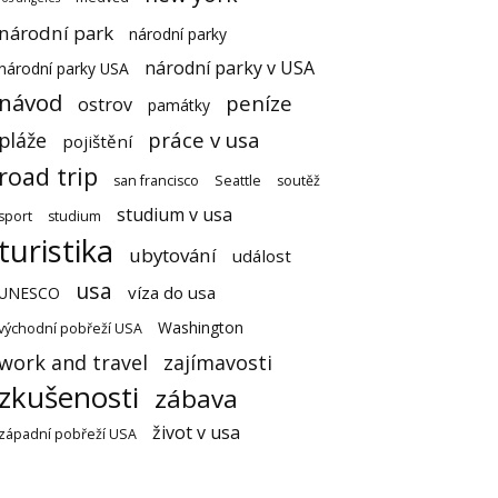
národní park
národní parky
národní parky v USA
národní parky USA
návod
peníze
ostrov
památky
práce v usa
pláže
pojištění
road trip
san francisco
Seattle
soutěž
studium v usa
sport
studium
turistika
ubytování
událost
usa
víza do usa
UNESCO
Washington
východní pobřeží USA
work and travel
zajímavosti
zkušenosti
zábava
život v usa
západní pobřeží USA