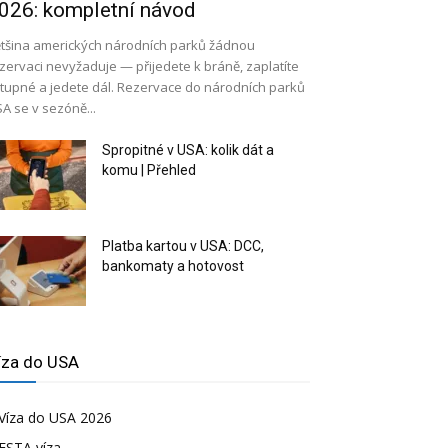
026: kompletní návod
tšina amerických národních parků žádnou
zervaci nevyžaduje — přijedete k bráně, zaplatíte
tupné a jedete dál. Rezervace do národních parků
A se v sezóně...
Spropitné v USA: kolik dát a
komu | Přehled
Platba kartou v USA: DCC,
bankomaty a hotovost
íza do USA
Víza do USA 2026
ESTA víza