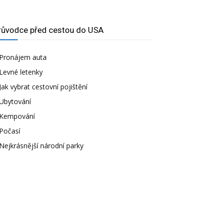
růvodce před cestou do USA
Pronájem auta
Levné letenky
Jak vybrat cestovní pojištění
Ubytování
Kempování
Počasí
Nejkrásnější národní parky