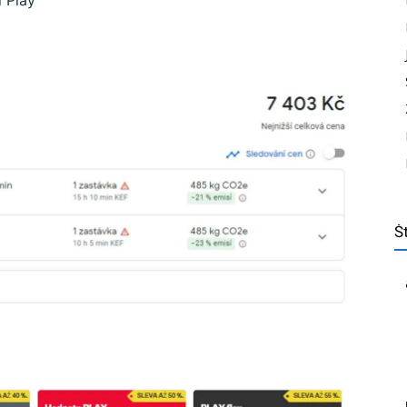
i Play
Št