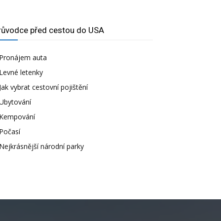
růvodce před cestou do USA
Pronájem auta
Levné letenky
Jak vybrat cestovní pojištění
Ubytování
Kempování
Počasí
Nejkrásnější národní parky