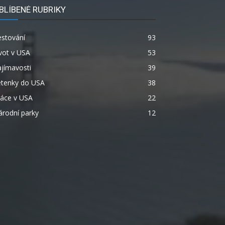
BLÍBENÉ RUBRIKY
estování
93
vot v USA
53
jímavosti
39
etenky do USA
38
ráce v USA
22
rodní parky
12