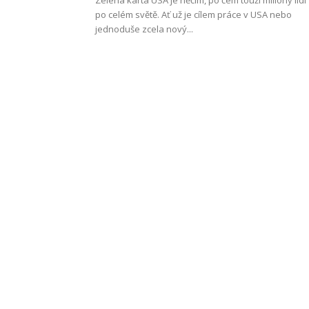
po celém světě. Ať už je cílem práce v USA nebo
jednoduše zcela nový...
Work
and
Travel