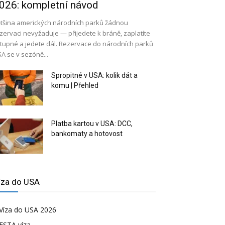
026: kompletní návod
tšina amerických národních parků žádnou
zervaci nevyžaduje — přijedete k bráně, zaplatíte
tupné a jedete dál. Rezervace do národních parků
A se v sezóně...
Spropitné v USA: kolik dát a
komu | Přehled
Platba kartou v USA: DCC,
bankomaty a hotovost
íza do USA
Víza do USA 2026
ESTA víza