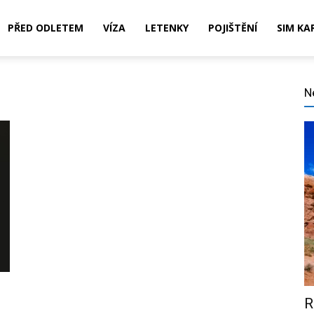
PŘED ODLETEM
VÍZA
LETENKY
POJIŠTĚNÍ
SIM KA
N
,
ní,
R