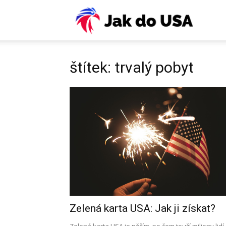
USA:
Víza,
štítek: trvalý pobyt
ESTA,
letenky
pojiště
Zelená karta USA: Jak ji získat?
práce,
Zelená karta USA je něčím, po čem touží miliony lidí