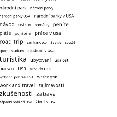
národní park
národní parky
národní parky v USA
národní parky USA
návod
peníze
ostrov
památky
práce v usa
pláže
pojištění
road trip
san francisco
Seattle
soutěž
studium v usa
sport
studium
turistika
ubytování
událost
usa
víza do usa
UNESCO
Washington
východní pobřeží USA
work and travel
zajímavosti
zkušenosti
zábava
život v usa
západní pobřeží USA