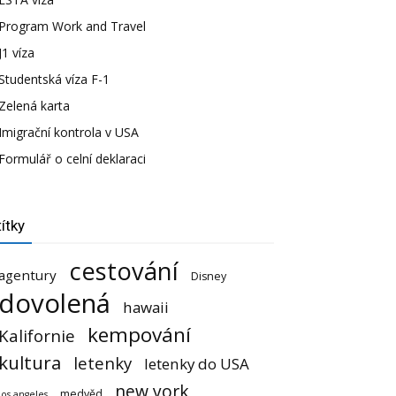
Program Work and Travel
J1 víza
Studentská víza F-1
Zelená karta
Imigrační kontrola v USA
Formulář o celní deklaraci
ítky
cestování
agentury
Disney
dovolená
hawaii
kempování
Kalifornie
kultura
letenky
letenky do USA
new york
medvěd
los angeles