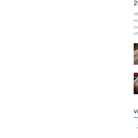
2
Vě
re
vs
US
V