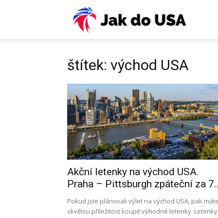
USA:
Víza,
štítek: východ USA
ESTA,
letenky
Akční letenky na východ USA.
pojiště
Praha – Pittsburgh zpáteční za 7..
Pokud jste plánovali výlet na východ USA, pak mát
skvělou příležitost koupit výhodné letenky. Letenky
práce,