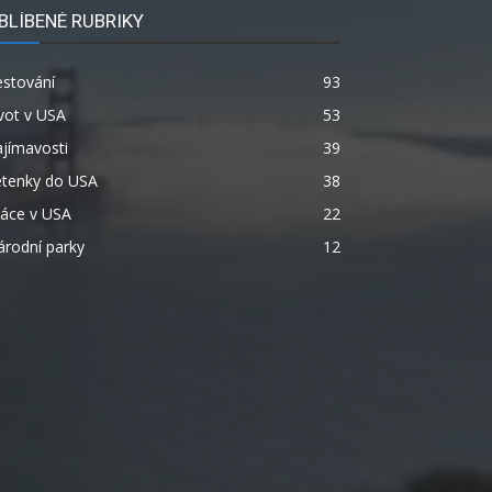
BLÍBENÉ RUBRIKY
estování
93
vot v USA
53
jímavosti
39
etenky do USA
38
ráce v USA
22
rodní parky
12