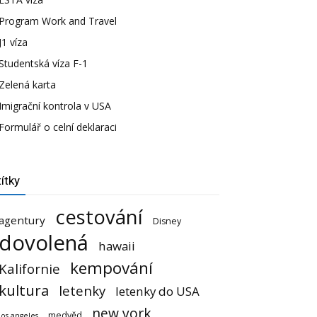
Program Work and Travel
J1 víza
Studentská víza F-1
Zelená karta
Imigrační kontrola v USA
Formulář o celní deklaraci
ítky
cestování
agentury
Disney
dovolená
hawaii
kempování
Kalifornie
kultura
letenky
letenky do USA
new york
medvěd
los angeles