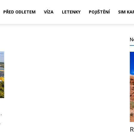
PŘED ODLETEM
VÍZA
LETENKY
POJIŠTĚNÍ
SIM KA
N
,
ní,
.
e
R