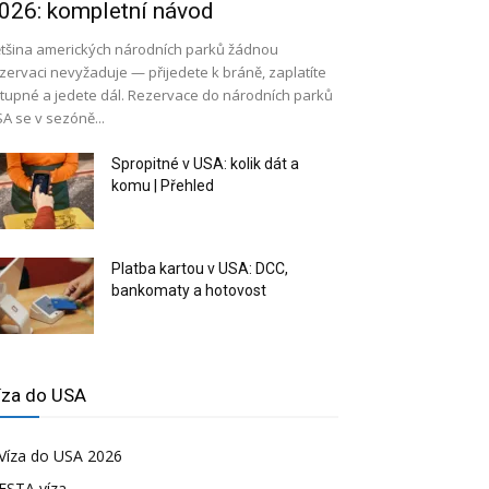
026: kompletní návod
tšina amerických národních parků žádnou
zervaci nevyžaduje — přijedete k bráně, zaplatíte
tupné a jedete dál. Rezervace do národních parků
A se v sezóně...
Spropitné v USA: kolik dát a
komu | Přehled
Platba kartou v USA: DCC,
bankomaty a hotovost
íza do USA
Víza do USA 2026
ESTA víza