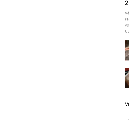
2
Vě
re
vs
US
V