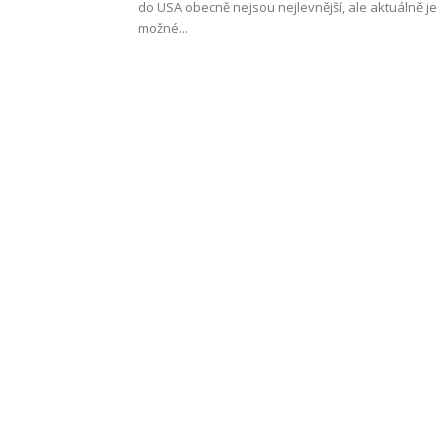
do USA obecně nejsou nejlevnější, ale aktuálně je
možné...
Work
and
Travel