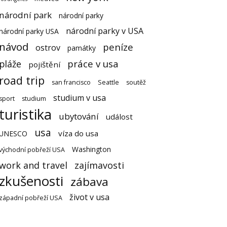
národní park
národní parky
národní parky v USA
národní parky USA
návod
peníze
ostrov
památky
práce v usa
pláže
pojištění
road trip
san francisco
Seattle
soutěž
studium v usa
sport
studium
turistika
ubytování
událost
usa
víza do usa
UNESCO
Washington
východní pobřeží USA
work and travel
zajímavosti
zkušenosti
zábava
život v usa
západní pobřeží USA