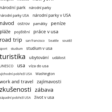
národní park
národní parky
národní parky v USA
národní parky USA
návod
peníze
ostrov
památky
práce v usa
pláže
pojištění
road trip
san francisco
Seattle
soutěž
studium v usa
sport
studium
turistika
ubytování
událost
usa
víza do usa
UNESCO
Washington
východní pobřeží USA
work and travel
zajímavosti
zkušenosti
zábava
život v usa
západní pobřeží USA