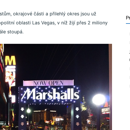
tům, okrajové části a přilehlý okres jsou už
P
politní oblasti Las Vegas, v níž žijí přes 2 miliony
ále stoupá.