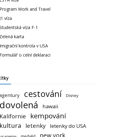
Program Work and Travel
J1 víza
Studentská víza F-1
Zelená karta
Imigrační kontrola v USA
Formulář o celní deklaraci
ítky
cestování
agentury
Disney
dovolená
hawaii
kempování
Kalifornie
kultura
letenky
letenky do USA
new york
medvěd
los angeles