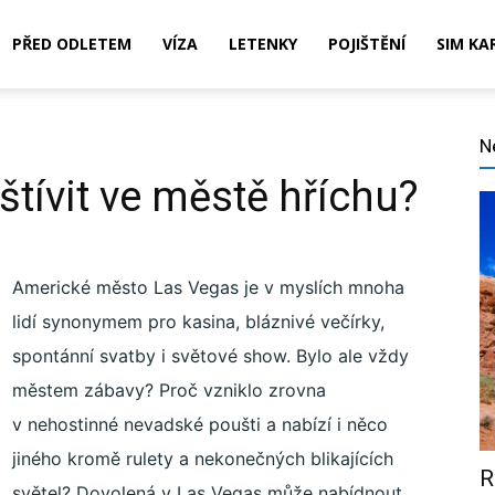
PŘED ODLETEM
VÍZA
LETENKY
POJIŠTĚNÍ
SIM KA
N
štívit ve městě hříchu?
Americké město Las Vegas je v myslích mnoha
,
lidí synonymem pro kasina, bláznivé večírky,
spontánní svatby i světové show. Bylo ale vždy
městem zábavy? Proč vzniklo zrovna
ní,
v nehostinné nevadské poušti a nabízí i něco
jiného kromě rulety a nekonečných blikajících
R
světel? Dovolená v Las Vegas může nabídnout