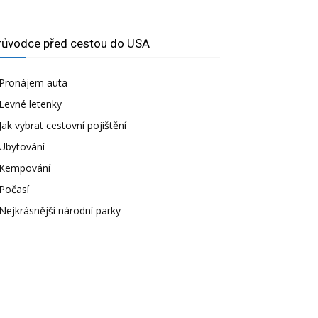
růvodce před cestou do USA
Pronájem auta
Levné letenky
Jak vybrat cestovní pojištění
Ubytování
Kempování
Počasí
Nejkrásnější národní parky