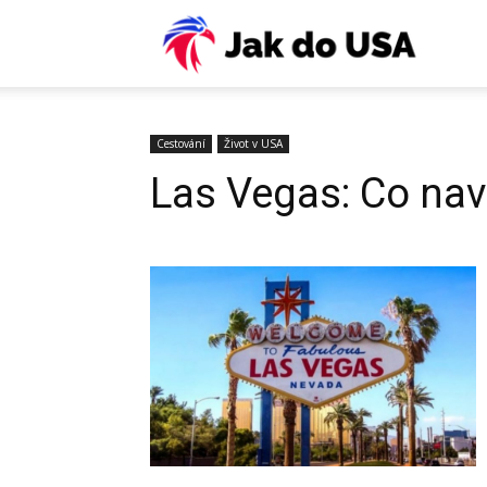
USA:
Víza,
Cestování
Život v USA
Las Vegas: Co nav
ESTA,
letenky
pojiště
práce,