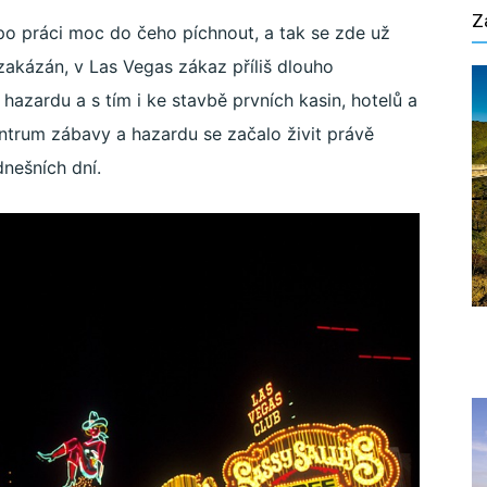
Z
o práci moc do čeho píchnout, a tak se zde už
 zakázán, v Las Vegas zákaz příliš dlouho
 hazardu a s tím i ke stavbě prvních kasin, hotelů a
ntrum zábavy a hazardu se začalo živit právě
nešních dní.