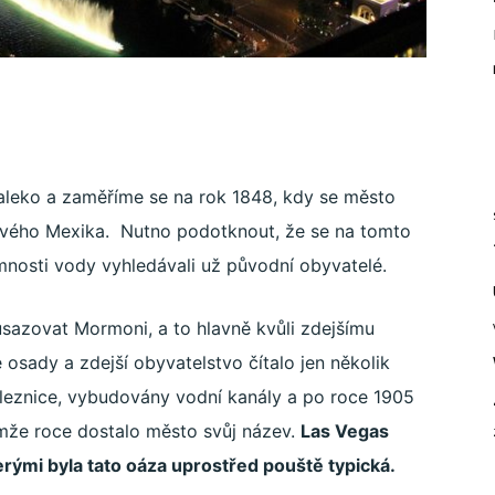
 daleko a zaměříme se na rok 1848, kdy se město
Nového Mexika. Nutno podotknout, že se na tomto
mnosti vody vyhledávali už původní obyvatelé.
 usazovat Mormoni, a to hlavně kvůli zdejšímu
osady a zdejší obyvatelstvo čítalo jen několik
leznice, vybudovány vodní kanály a po roce 1905
émže roce dostalo město svůj název.
Las Vegas
erými byla tato oáza uprostřed pouště typická.