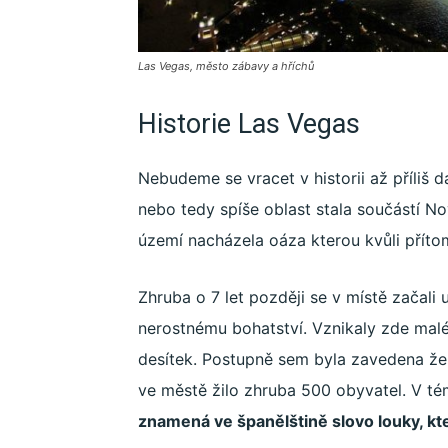
Las Vegas, město zábavy a hříchů
Historie Las Vegas
Nebudeme se vracet v historii až příliš
nebo tedy spíše oblast stala součástí 
území nacházela oáza kterou kvůli příto
Zhruba o 7 let později se v místě začali
nerostnému bohatství. Vznikaly zde malé 
desítek. Postupně sem byla zavedena že
ve městě žilo zhruba 500 obyvatel. V t
znamená ve španělštině slovo louky, kt