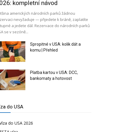
026: kompletní návod
tšina amerických národních parků žádnou
zervaci nevyžaduje — přijedete k bráně, zaplatíte
tupné a jedete dál. Rezervace do národních parků
A se v sezóně...
Spropitné v USA: kolik dát a
komu | Přehled
Platba kartou v USA: DCC,
bankomaty a hotovost
íza do USA
Víza do USA 2026
ESTA víza