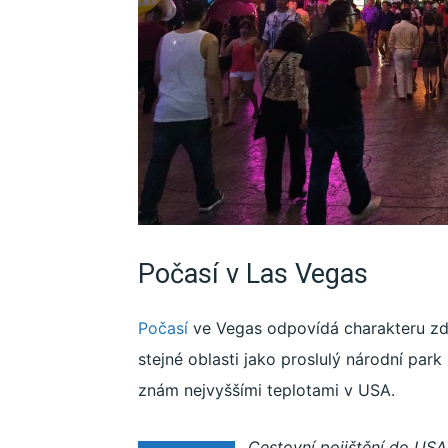
Počasí v Las Vegas
Počasí
ve Vegas odpovídá charakteru zde
stejné oblasti jako proslulý národní park
znám nejvyššími teplotami v USA.
Cestovní pojištění do USA