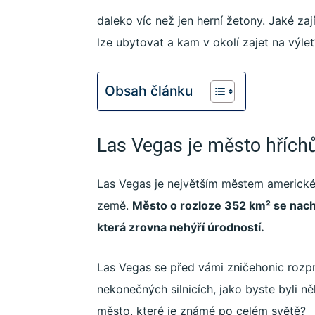
daleko víc než jen herní žetony. Jaké zaj
lze ubytovat a kam v okolí zajet na výlet
Work
Obsah článku
and
Las Vegas je město hřích
Travel
Las Vegas je největším městem americké
země.
Město o rozloze 352 km² se nac
která zrovna nehýří úrodností.
Las Vegas se před vámi zničehonic rozpr
nekonečných silnicích, jako byste byli n
město, které je známé po celém světě?