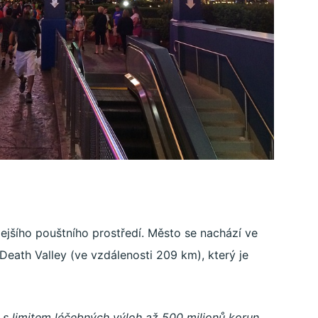
jšího pouštního prostředí. Město se nachází ve
 Death Valley (ve vzdálenosti 209 km), který je
 s limitem léčebných výloh až 500 milionů korun,