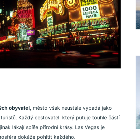
ých obyvatel,
město však neustále vypadá jako
uristů. Každý cestovatel, který putuje touhle částí
jinak lákají spíše přírodní krásy. Las Vegas je
tmosféra dokáže pohltit každého.