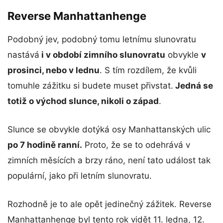
Reverse Manhattanhenge
Podobný jev, podobný tomu letnímu slunovratu
nastává
i v období zimního slunovratu
obvykle
v
prosinci, nebo v lednu
. S tím rozdílem, že kvůli
tomuhle zážitku si budete muset přivstat.
Jedná se
totiž o východ slunce, nikoli o západ
.
Slunce se obvykle dotýká osy Manhattanských ulic
po 7 hodině ranní.
Proto, že se to odehrává v
zimních měsících a brzy ráno, není tato událost tak
populární, jako při letním slunovratu.
Rozhodně je to ale opět jedinečný zážitek. Reverse
Manhattanhenge byl tento rok vidět 11. ledna, 12.