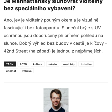
Je Manhattanský slunovrat viditelný
bez speciálního vybavení?
Ano, jev je viditelný pouhým okem a je vizuálně
fascinující i bez fotoaparátu. Sluneční brýle s UV
ochranou jsou doporučeny při přímém pohledu na
slunce. Dobrý výhled bez budov v cestě je klíčový –
42nd Street (na západ) je jednou z nejpřímejších.
TAGY
2020
kultura
město
road trip
turistika
událost
zábava