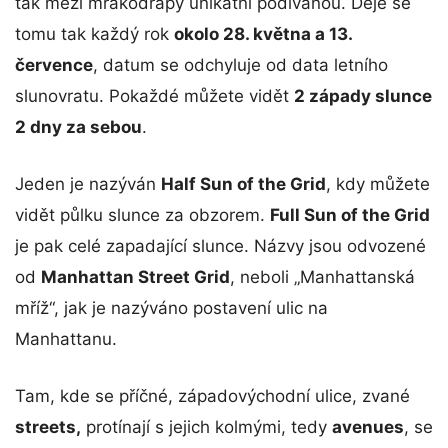
tak mezi mrakodrapy unikátní podívanou. Děje se
tomu tak každý rok
okolo 28. května a 13.
července
, datum se odchyluje od data letního
slunovratu. Pokaždé můžete vidět
2 západy slunce
2 dny za sebou
.
Jeden je nazýván
Half Sun of the Grid
, kdy můžete
vidět půlku slunce za obzorem.
Full Sun of the Grid
je pak celé zapadající slunce. Názvy jsou odvozené
od
Manhattan Street Grid
, neboli „Manhattanská
mříž“, jak je nazýváno postavení ulic na
Manhattanu.
Tam, kde se příčné, západovýchodní ulice, zvané
streets,
protínají s jejich kolmými, tedy
a
venues
, se