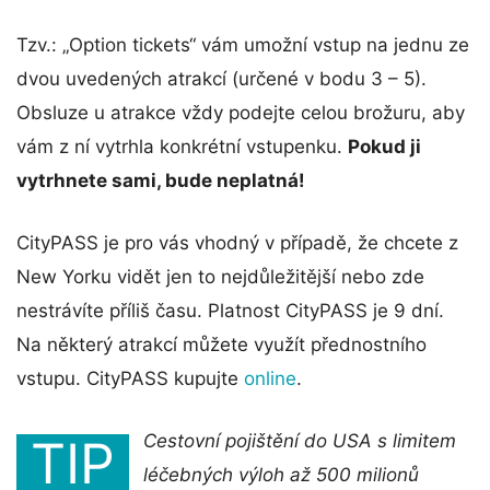
Tzv.: „Option tickets“ vám umožní vstup na jednu ze
dvou uvedených atrakcí (určené v bodu 3 – 5).
Obsluze u atrakce vždy podejte celou brožuru, aby
vám z ní vytrhla konkrétní vstupenku.
Pokud ji
vytrhnete sami, bude neplatná!
CityPASS je pro vás vhodný v případě, že chcete z
New Yorku vidět jen to nejdůležitější nebo zde
nestrávíte příliš času. Platnost CityPASS je 9 dní.
Na některý atrakcí můžete využít přednostního
vstupu. CityPASS kupujte
online
.
Cestovní pojištění do USA s limitem
TIP
léčebných výloh až 500 milionů