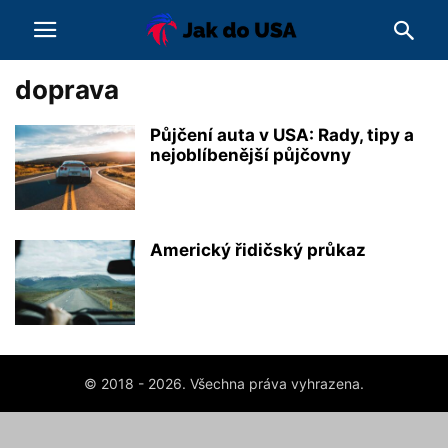
doprava
Půjčení auta v USA: Rady, tipy a
nejoblíbenější půjčovny
Americký řidičský průkaz
© 2018 - 2026. Všechna práva vyhrazena.