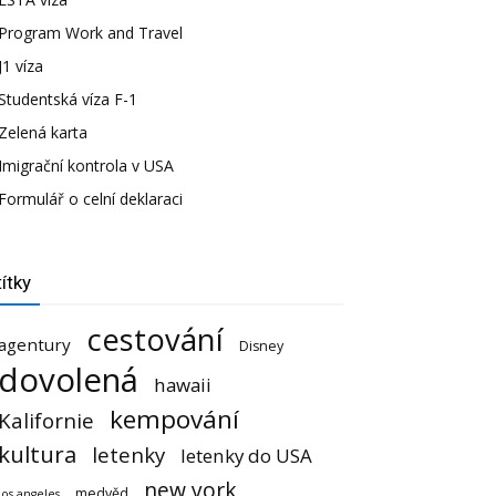
Program Work and Travel
J1 víza
Studentská víza F-1
Zelená karta
Imigrační kontrola v USA
Formulář o celní deklaraci
ítky
cestování
agentury
Disney
dovolená
hawaii
kempování
Kalifornie
kultura
letenky
letenky do USA
new york
medvěd
los angeles