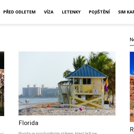
PŘED ODLETEM
VÍZA
LETENKY
POJIŠTĚNÍ
SIM KA
N
,
ní,
Florida
R
Florida je prosluněným státem, který leží ne