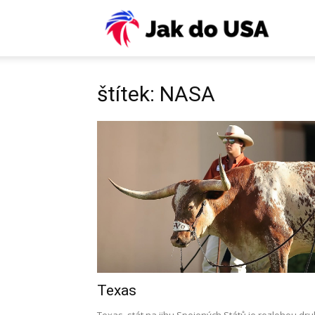
USA:
Víza,
štítek: NASA
ESTA,
letenky
pojiště
Texas
práce,