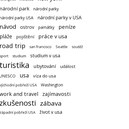
národní park
národní parky
národní parky v USA
národní parky USA
návod
peníze
ostrov
památky
práce v usa
pláže
pojištění
road trip
san francisco
Seattle
soutěž
studium v usa
sport
studium
turistika
ubytování
událost
usa
víza do usa
UNESCO
Washington
východní pobřeží USA
work and travel
zajímavosti
zkušenosti
zábava
život v usa
západní pobřeží USA