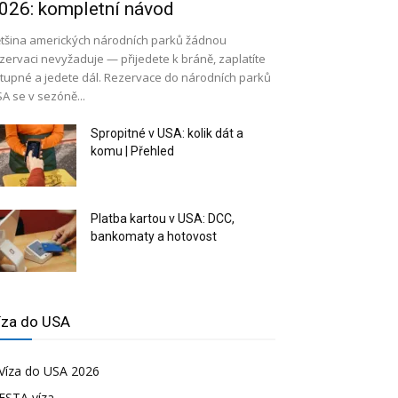
026: kompletní návod
tšina amerických národních parků žádnou
zervaci nevyžaduje — přijedete k bráně, zaplatíte
tupné a jedete dál. Rezervace do národních parků
A se v sezóně...
Spropitné v USA: kolik dát a
komu | Přehled
Platba kartou v USA: DCC,
bankomaty a hotovost
íza do USA
Víza do USA 2026
ESTA víza