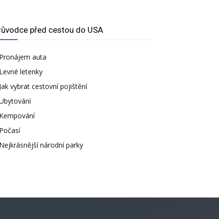
růvodce před cestou do USA
Pronájem auta
Levné letenky
Jak vybrat cestovní pojištění
Ubytování
Kempování
Počasí
Nejkrásnější národní parky