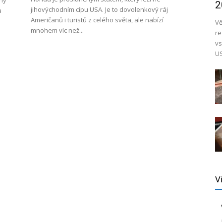
uhý
2
jihovýchodním cípu USA. Je to dovolenkový ráj
a
Američanů i turistů z celého světa, ale nabízí
Vě
mnohem víc než...
re
vs
US
V