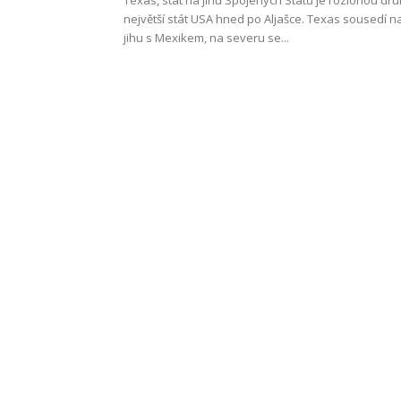
Texas, stát na jihu Spojených Států je rozlohou dr
největší stát USA hned po Aljašce. Texas sousedí n
jihu s Mexikem, na severu se...
Work
and
Travel