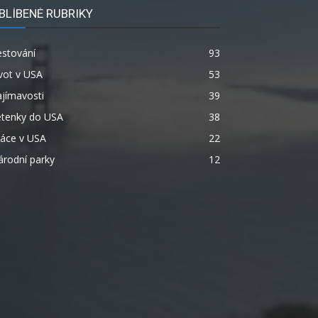
BLÍBENÉ RUBRIKY
estování
93
vot v USA
53
jímavosti
39
etenky do USA
38
ráce v USA
22
rodní parky
12