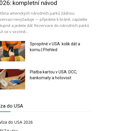
026: kompletní návod
tšina amerických národních parků žádnou
zervaci nevyžaduje — přijedete k bráně, zaplatíte
tupné a jedete dál. Rezervace do národních parků
A se v sezóně...
Spropitné v USA: kolik dát a
komu | Přehled
Platba kartou v USA: DCC,
bankomaty a hotovost
íza do USA
Víza do USA 2026
ESTA víza