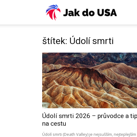
USA:
Víza,
štítek: Údolí smrti
ESTA,
letenky
pojiště
Údolí smrti 2026 – průvodce a ti
na cestu
práce,
Údolí smrti (Death Valley) je nejsušším, nejteplejším