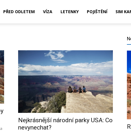
PŘED ODLETEM
VÍZA
LETENKY
POJIŠTĚNÍ
SIM KA
N
,
ní,
py
Nejkrásnější národní parky USA: Co
R
nevynechat?
 a