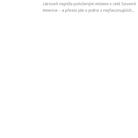
zároveň nejníže položeným místem v celé Severní
Americe – a přesto jde o jedno z nejfascinujících...
Work
and
Travel