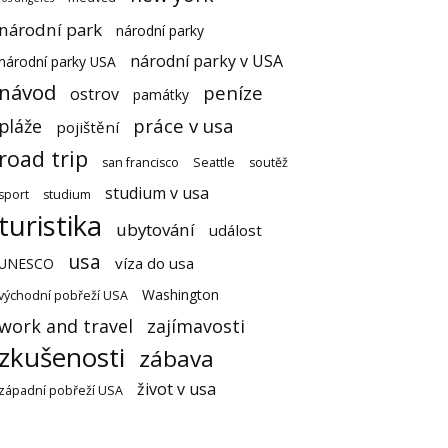
národní park
národní parky
národní parky v USA
národní parky USA
návod
peníze
ostrov
památky
práce v usa
pláže
pojištění
road trip
san francisco
Seattle
soutěž
studium v usa
sport
studium
turistika
ubytování
událost
usa
víza do usa
UNESCO
Washington
východní pobřeží USA
work and travel
zajímavosti
zkušenosti
zábava
život v usa
západní pobřeží USA