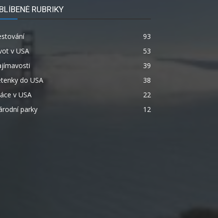
BLÍBENÉ RUBRIKY
estování
93
vot v USA
53
jímavosti
39
etenky do USA
38
ráce v USA
22
rodní parky
12