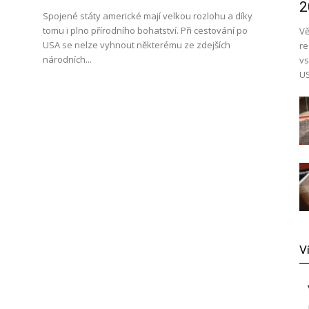
2
Spojené státy americké mají velkou rozlohu a díky
tomu i plno přírodního bohatství. Při cestování po
Vě
USA se nelze vyhnout některému ze zdejších
re
národních...
vs
US
V