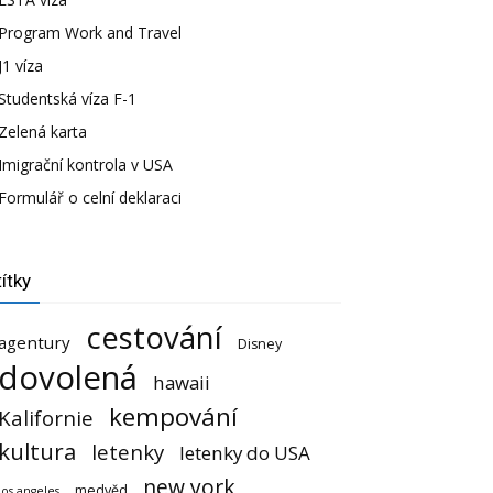
Program Work and Travel
J1 víza
Studentská víza F-1
Zelená karta
Imigrační kontrola v USA
Formulář o celní deklaraci
ítky
cestování
agentury
Disney
dovolená
hawaii
kempování
Kalifornie
kultura
letenky
letenky do USA
new york
medvěd
los angeles