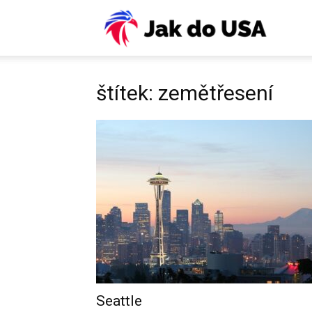
USA:
Víza,
štítek: zemětřesení
ESTA,
letenky
pojiště
Seattle
práce,