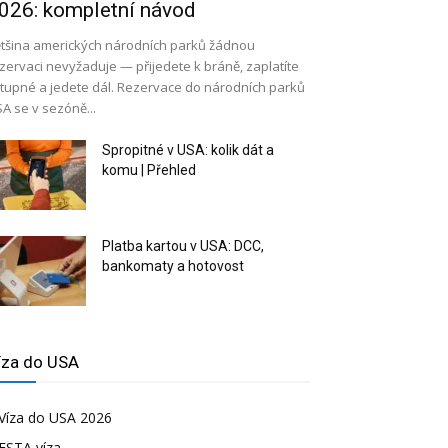
026: kompletní návod
tšina amerických národních parků žádnou
zervaci nevyžaduje — přijedete k bráně, zaplatíte
tupné a jedete dál. Rezervace do národních parků
A se v sezóně...
Spropitné v USA: kolik dát a
komu | Přehled
Platba kartou v USA: DCC,
bankomaty a hotovost
íza do USA
Víza do USA 2026
ESTA víza