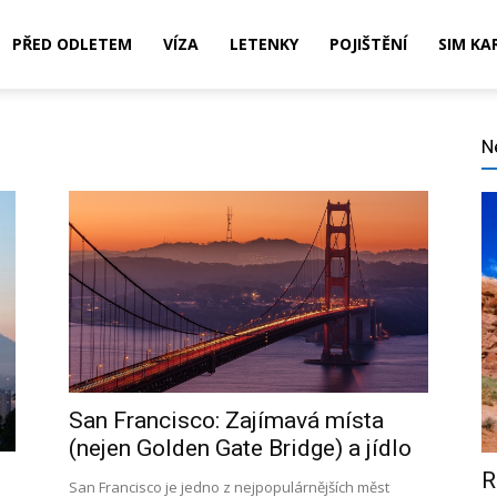
PŘED ODLETEM
VÍZA
LETENKY
POJIŠTĚNÍ
SIM KA
N
,
ní,
San Francisco: Zajímavá místa
(nejen Golden Gate Bridge) a jídlo
R
San Francisco je jedno z nejpopulárnějších měst