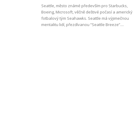
Seattle, město známé především pro Starbucks,
Boeing, Microsoft, věčně deštivé počasí a americký
fotbalový tým Seahawks. Seattle má výjimečnou
Work
mentalitu lidí, přezdívanou “Seattle Breeze”....
and
Travel