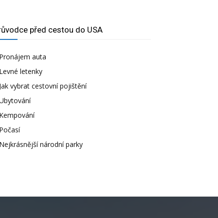
růvodce před cestou do USA
Pronájem auta
Levné letenky
Jak vybrat cestovní pojištění
Ubytování
Kempování
Počasí
Nejkrásnější národní parky