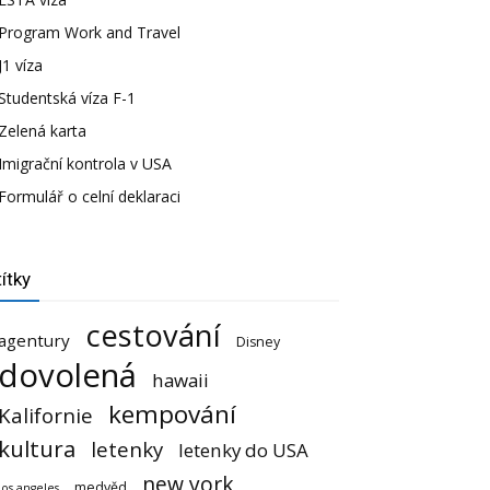
Program Work and Travel
J1 víza
Studentská víza F-1
Zelená karta
Imigrační kontrola v USA
Formulář o celní deklaraci
ítky
cestování
agentury
Disney
dovolená
hawaii
kempování
Kalifornie
kultura
letenky
letenky do USA
new york
medvěd
los angeles