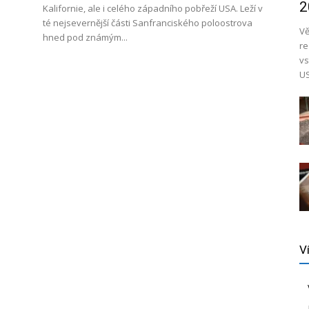
2
Kalifornie, ale i celého západního pobřeží USA. Leží v
té nejsevernější části Sanfranciského poloostrova
Vě
hned pod známým...
re
vs
US
V