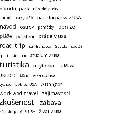
národní park
národní parky
národní parky v USA
národní parky USA
návod
peníze
ostrov
památky
práce v usa
pláže
pojištění
road trip
san francisco
Seattle
soutěž
studium v usa
sport
studium
turistika
ubytování
událost
usa
víza do usa
UNESCO
Washington
východní pobřeží USA
work and travel
zajímavosti
zkušenosti
zábava
život v usa
západní pobřeží USA