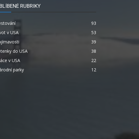
BLÍBENÉ RUBRIKY
estování
93
vot v USA
53
jímavosti
39
etenky do USA
38
ráce v USA
22
rodní parky
12