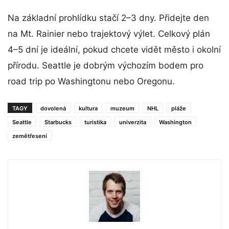
Na základní prohlídku stačí 2–3 dny. Přidejte den
na Mt. Rainier nebo trajektový výlet. Celkový plán
4–5 dní je ideální, pokud chcete vidět město i okolní
přírodu. Seattle je dobrým výchozím bodem pro
road trip po Washingtonu nebo Oregonu.
TAGY
dovolená
kultura
muzeum
NHL
pláže
Seattle
Starbucks
turistika
univerzita
Washington
zemětřesení