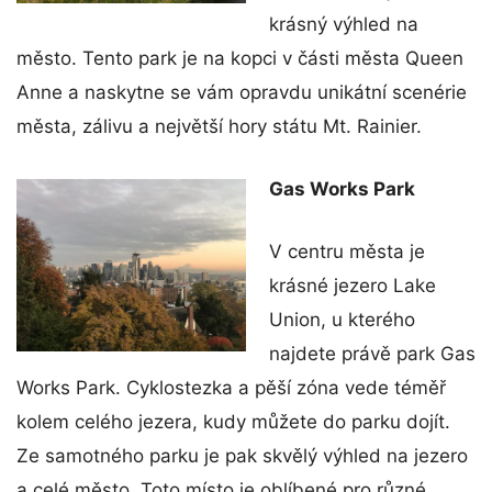
krásný výhled na
město. Tento park je na kopci v části města Queen
Anne a naskytne se vám opravdu unikátní scenérie
města, zálivu a největší hory státu Mt. Rainier.
Gas Works Park
V centru města je
krásné jezero Lake
Union, u kterého
najdete právě park Gas
Works Park. Cyklostezka a pěší zóna vede téměř
kolem celého jezera, kudy můžete do parku dojít.
Ze samotného parku je pak skvělý výhled na jezero
a celé město. Toto místo je oblíbené pro různé