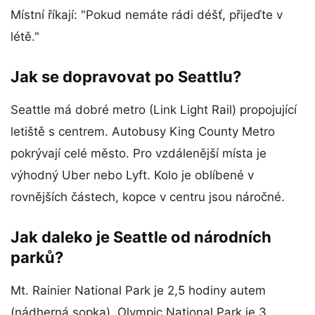
Místní říkají: "Pokud nemáte rádi déšť, přijeďte v
létě."
Jak se dopravovat po Seattlu?
Seattle má dobré metro (Link Light Rail) propojující
letiště s centrem. Autobusy King County Metro
pokrývají celé město. Pro vzdálenější místa je
výhodný Uber nebo Lyft. Kolo je oblíbené v
rovnějších částech, kopce v centru jsou náročné.
Jak daleko je Seattle od národních
parků?
Mt. Rainier National Park je 2,5 hodiny autem
(nádherná sopka). Olympic National Park je 3