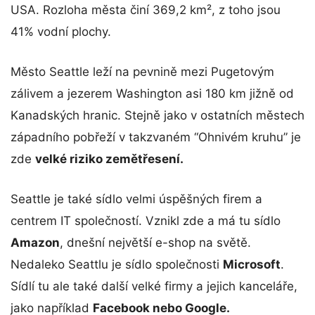
USA. Rozloha města činí
369
,2 km², z toho jsou
41% vodní plochy.
Město Seattle leží na pevnině mezi Pugetovým
zálivem a jezerem Washington asi 180 km jižně od
Kanadských hranic. Stejně jako v ostatních městech
západního pobřeží v takzvaném “Ohnivém kruhu” je
zde
velké riziko zemětřesení.
Seattle je také sídlo velmi úspěšných firem a
centrem IT společností. Vznikl zde a má tu sídlo
Amazon
, dnešní největší e-shop na světě.
Nedaleko Seattlu je sídlo společnosti
Microsoft
.
Sídlí tu ale také další velké firmy a jejich kanceláře,
jako například
Facebook nebo Google.