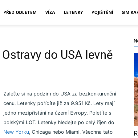
PŘED ODLETEM
VÍZA
LETENKY
POJIŠTĚNÍ
SIM KA
N
z Ostravy do USA levně
,
Zaleťte si na podzim do USA za bezkonkurenční
cenu. Letenky pořídíte již za 9.951 Kč. Lety mají
ní,
jedno mezipřistání na území Evropy. Poletíte s
polskými LOT. Letenky hledejte po celý říjen do
New Yorku
, Chicaga nebo Miami. Všechna tato
R