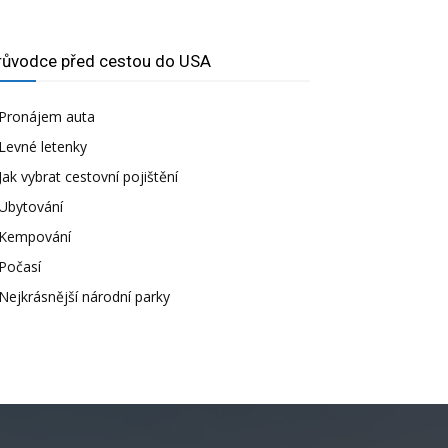
růvodce před cestou do USA
Pronájem auta
Levné letenky
Jak vybrat cestovní pojištění
Ubytování
Kempování
Počasí
Nejkrásnější národní parky