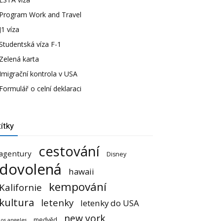
Program Work and Travel
J1 víza
Studentská víza F-1
Zelená karta
Imigrační kontrola v USA
Formulář o celní deklaraci
ítky
cestování
agentury
Disney
dovolená
hawaii
kempování
Kalifornie
kultura
letenky
letenky do USA
new york
medvěd
los angeles