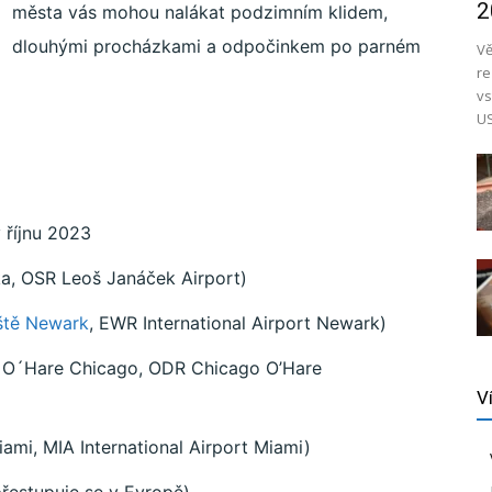
2
města vás mohou nalákat podzimním klidem,
dlouhými procházkami a odpočinkem po parném
Vě
re
vs
US
 říjnu 2023
ka, OSR Leoš Janáček Airport)
iště Newark
, EWR International Airport Newark)
tě O´Hare Chicago, ODR Chicago O’Hare
V
iami, MIA International Airport Miami)