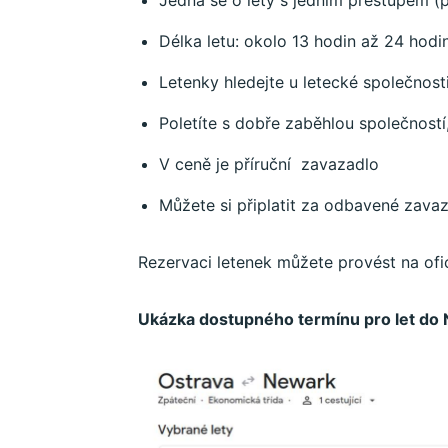
Jedná se o lety s jedním přestupem (
Délka letu: okolo 13 hodin až 24 hodi
Letenky hledejte u letecké společnost
Poletíte s dobře zaběhlou společností
V ceně je příruční zavazadlo
Můžete si připlatit za odbavené zavaza
Rezervaci letenek můžete provést na ofi
Ukázka dostupného termínu pro let do