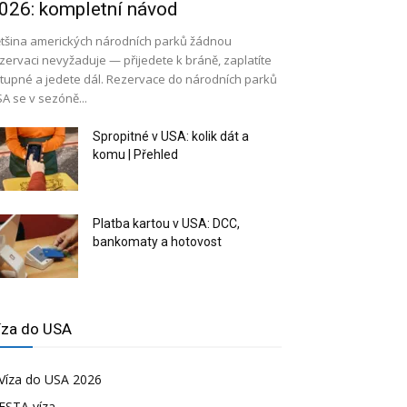
026: kompletní návod
tšina amerických národních parků žádnou
zervaci nevyžaduje — přijedete k bráně, zaplatíte
tupné a jedete dál. Rezervace do národních parků
A se v sezóně...
Spropitné v USA: kolik dát a
komu | Přehled
Platba kartou v USA: DCC,
bankomaty a hotovost
íza do USA
Víza do USA 2026
ESTA víza