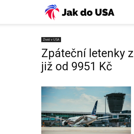
USA:
Víza,
Život v USA
Zpáteční letenky 
ESTA,
již od 9951 Kč
letenky
pojiště
práce,