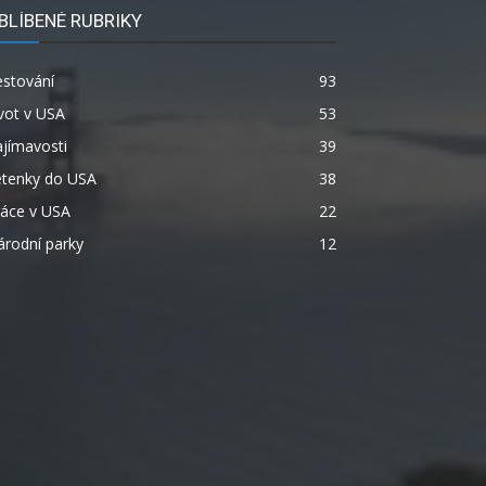
BLÍBENÉ RUBRIKY
estování
93
vot v USA
53
jímavosti
39
etenky do USA
38
ráce v USA
22
rodní parky
12