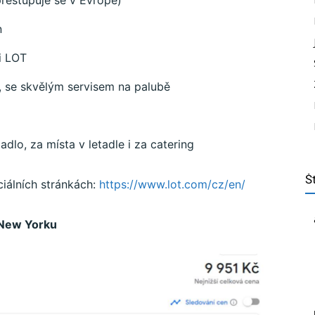
přestupuje se v Evropě)
n
i LOT
, se skvělým servisem na palubě
dlo, za místa v letadle i za catering
Št
ciálních stránkách:
https://www.lot.com/cz/en/
 New Yorku