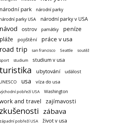
národní park
národní parky
národní parky v USA
národní parky USA
návod
peníze
ostrov
památky
práce v usa
pláže
pojištění
road trip
san francisco
Seattle
soutěž
studium v usa
sport
studium
turistika
ubytování
událost
usa
víza do usa
UNESCO
Washington
východní pobřeží USA
work and travel
zajímavosti
zkušenosti
zábava
život v usa
západní pobřeží USA