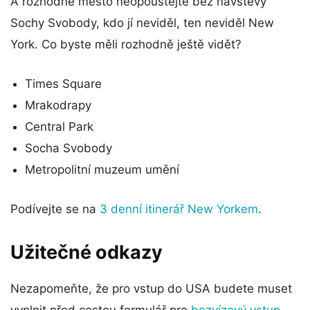
A rozhodně město neopouštějte bez návštěvy
Sochy Svobody, kdo jí neviděl, ten neviděl New
York. Co byste měli rozhodně ještě vidět?
Times Square
Mrakodrapy
Central Park
Socha Svobody
Metropolitní muzeum umění
Podívejte se na
3 denní itinerář New Yorkem
.
Užitečné odkazy
Nezapomeňte, že pro vstup do USA budete muset