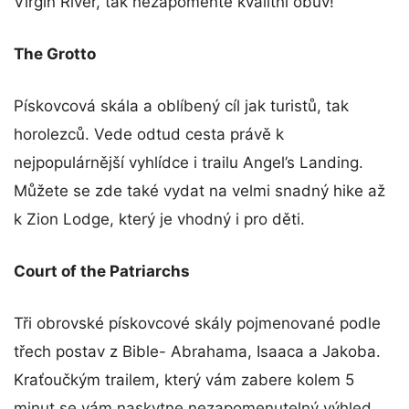
Virgin River, tak nezapomeňte kvalitní obuv!
The Grotto
Pískovcová skála a oblíbený cíl jak turistů, tak
horolezců. Vede odtud cesta právě k
nejpopulárnější vyhlídce i trailu Angel’s Landing.
Můžete se zde také vydat na velmi snadný hike až
k Zion Lodge, který je vhodný i pro děti.
Court of the Patriarchs
Tři obrovské pískovcové skály pojmenované podle
třech postav z Bible- Abrahama, Isaaca a Jakoba.
Kraťoučkým trailem, který vám zabere kolem 5
minut se vám naskytne nezapomenutelný výhled.