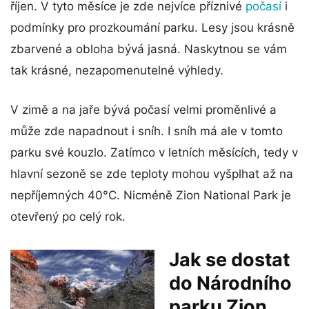
říjen. V tyto měsíce je zde nejvíce příznivé
počasí
i
podmínky pro prozkoumání parku. Lesy jsou krásně
zbarvené a obloha bývá jasná. Naskytnou se vám
tak krásné, nezapomenutelné výhledy.
V zimě a na jaře bývá počasí velmi proměnlivé a
může zde napadnout i sníh. I sníh má ale v tomto
parku své kouzlo. Zatímco v letních měsících, tedy v
hlavní sezoně se zde teploty mohou vyšplhat až na
nepříjemných 40°C. Nicméně Zion National Park je
otevřený po celý rok.
Jak se dostat
do Národního
parku Zion