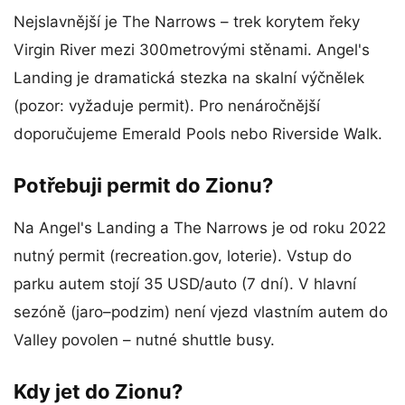
Nejslavnější je The Narrows – trek korytem řeky
Virgin River mezi 300metrovými stěnami. Angel's
Landing je dramatická stezka na skalní výčnělek
(pozor: vyžaduje permit). Pro nenáročnější
doporučujeme Emerald Pools nebo Riverside Walk.
Potřebuji permit do Zionu?
Na Angel's Landing a The Narrows je od roku 2022
nutný permit (recreation.gov, loterie). Vstup do
parku autem stojí 35 USD/auto (7 dní). V hlavní
sezóně (jaro–podzim) není vjezd vlastním autem do
Valley povolen – nutné shuttle busy.
Kdy jet do Zionu?