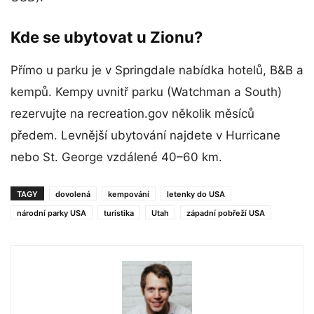
Kde se ubytovat u Zionu?
Přímo u parku je v Springdale nabídka hotelů, B&B a
kempů. Kempy uvnitř parku (Watchman a South)
rezervujte na recreation.gov několik měsíců
předem. Levnější ubytování najdete v Hurricane
nebo St. George vzdálené 40–60 km.
TAGY
dovolená
kempování
letenky do USA
národní parky USA
turistika
Utah
západní pobřeží USA