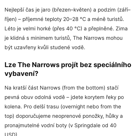
Nejlepší čas je jaro (březen–květen) a podzim (září–
říjen) – příjemné teploty 20–28 °C a méně turistů.
Léto je velmi horké (přes 40 °C) a přeplněné. Zima
je klidná s minimem turistů, The Narrows mohou
být uzavřeny kvůli studené vodě.
Lze The Narrows projít bez speciálního
vybavení?
Na kratší část Narrows (from the bottom) stačí
pevná obuv odolná vodě – jdete korytem řeky po
kolena. Pro delší trasu (overnight nebo from the
top) doporučujeme neoprenové ponožky, hůlky a
pronajmutelné vodní boty (v Springdale od 40
USD).