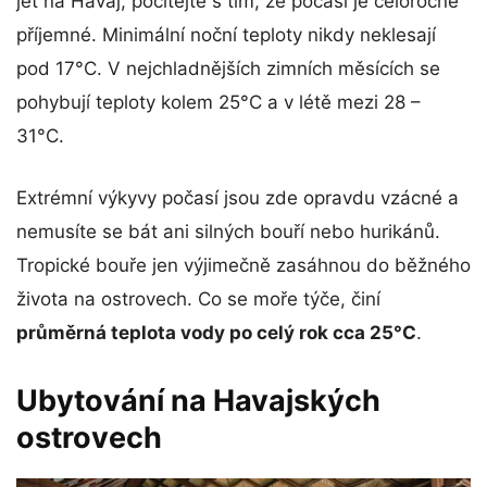
jet na Havaj, počítejte s tím, že počasí je celoročně
příjemné. Minimální noční teploty nikdy neklesají
pod 17°C. V nejchladnějších zimních měsících se
pohybují teploty kolem 25°C a v létě mezi 28 –
31°C.
Extrémní výkyvy počasí jsou zde opravdu vzácné a
nemusíte se bát ani silných bouří nebo hurikánů.
Tropické bouře jen výjimečně zasáhnou do běžného
života na ostrovech. Co se moře týče, činí
průměrná teplota vody po celý rok cca 25°C
.
Ubytování na Havajských
ostrovech