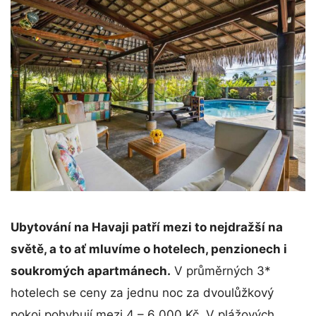
Ubytování na Havaji patří mezi to nejdražší na
světě, a to ať mluvíme o hotelech, penzionech i
soukromých apartmánech.
V průměrných 3*
hotelech se ceny za jednu noc za dvoulůžkový
pokoj pohybují mezi 4 – 6 000 Kč. V plážových