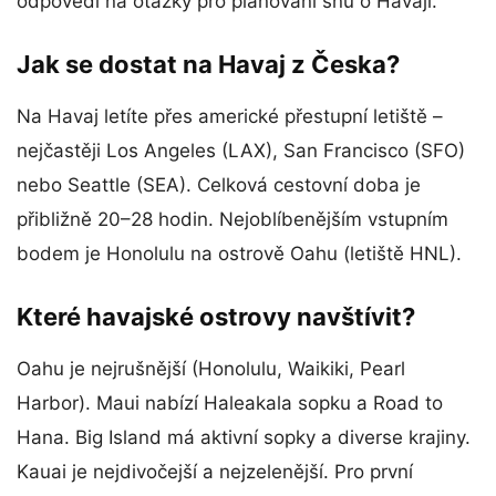
odpovědi na otázky pro plánování snu o Havaji.
Jak se dostat na Havaj z Česka?
Na Havaj letíte přes americké přestupní letiště –
nejčastěji Los Angeles (LAX), San Francisco (SFO)
nebo Seattle (SEA). Celková cestovní doba je
přibližně 20–28 hodin. Nejoblíbenějším vstupním
bodem je Honolulu na ostrově Oahu (letiště HNL).
Které havajské ostrovy navštívit?
Oahu je nejrušnější (Honolulu, Waikiki, Pearl
Harbor). Maui nabízí Haleakala sopku a Road to
Hana. Big Island má aktivní sopky a diverse krajiny.
Kauai je nejdivočejší a nejzelenější. Pro první