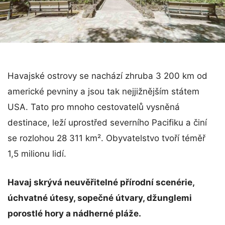
Havajské ostrovy se nachází zhruba 3 200 km od
americké pevniny a jsou tak nejjižnějším státem
USA. Tato pro mnoho cestovatelů vysněná
destinace, leží uprostřed severního Pacifiku a činí
se rozlohou 28 311 km². Obyvatelstvo tvoří téměř
1,5 milionu lidí.
Havaj skrývá neuvěřitelné přírodní scenérie,
úchvatné útesy, sopečné útvary, džunglemi
porostlé hory a nádherné pláže.