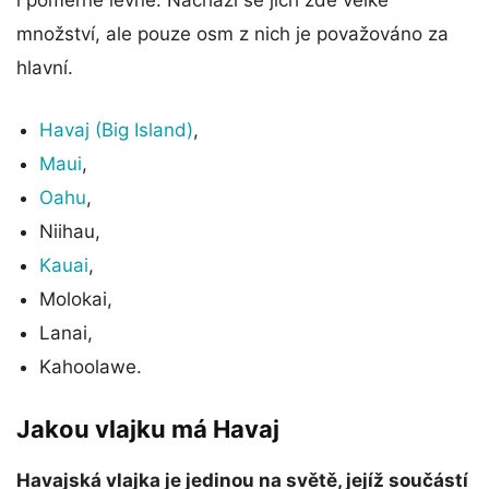
i poměrně levné. Nachází se jich zde velké
množství, ale pouze osm z nich je považováno za
hlavní.
Havaj (Big Island)
,
Maui
,
Oahu
,
Niihau,
Kauai
,
Molokai,
Lanai,
Kahoolawe.
Jakou vlajku má Havaj
Havajská vlajka je jedinou na světě, jejíž součástí