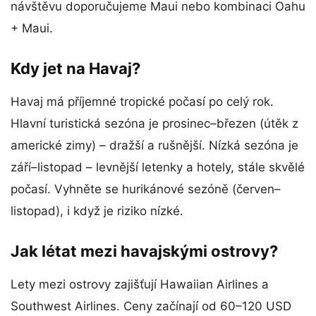
návštěvu doporučujeme Maui nebo kombinaci Oahu
+ Maui.
Kdy jet na Havaj?
Havaj má příjemné tropické počasí po celý rok.
Hlavní turistická sezóna je prosinec–březen (útěk z
americké zimy) – dražší a rušnější. Nízká sezóna je
září–listopad – levnější letenky a hotely, stále skvělé
počasí. Vyhněte se hurikánové sezóně (červen–
listopad), i když je riziko nízké.
Jak létat mezi havajskými ostrovy?
Lety mezi ostrovy zajišťují Hawaiian Airlines a
Southwest Airlines. Ceny začínají od 60–120 USD