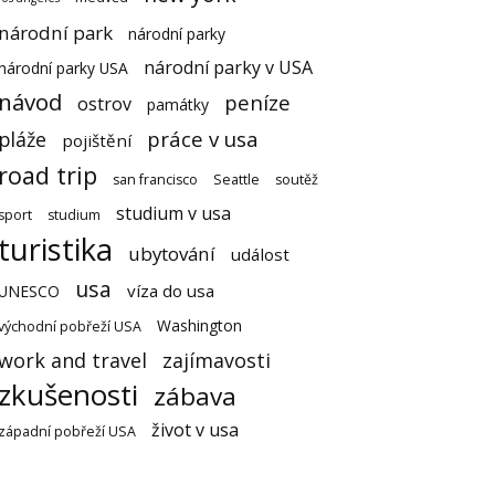
národní park
národní parky
národní parky v USA
národní parky USA
návod
peníze
ostrov
památky
práce v usa
pláže
pojištění
road trip
san francisco
Seattle
soutěž
studium v usa
sport
studium
turistika
ubytování
událost
usa
víza do usa
UNESCO
Washington
východní pobřeží USA
work and travel
zajímavosti
zkušenosti
zábava
život v usa
západní pobřeží USA