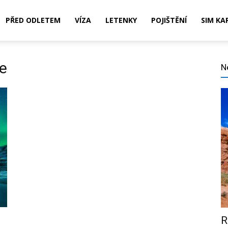
PŘED ODLETEM
VÍZA
LETENKY
POJIŠTĚNÍ
SIM KA
ce
N
,
ní,
R