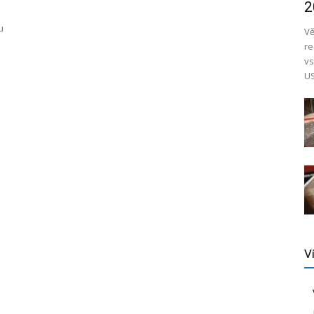
2
u
Vě
re
vs
US
V