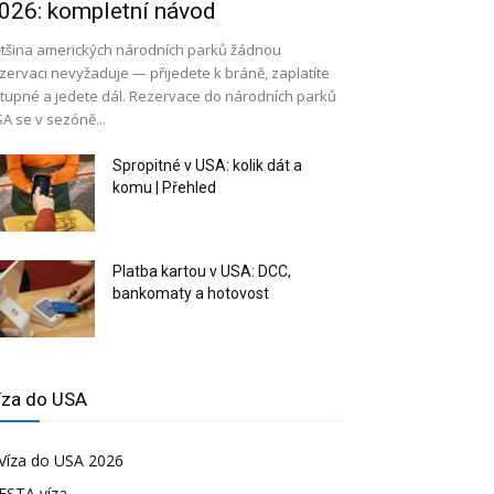
026: kompletní návod
tšina amerických národních parků žádnou
zervaci nevyžaduje — přijedete k bráně, zaplatíte
tupné a jedete dál. Rezervace do národních parků
A se v sezóně...
Spropitné v USA: kolik dát a
komu | Přehled
Platba kartou v USA: DCC,
bankomaty a hotovost
íza do USA
Víza do USA 2026
ESTA víza